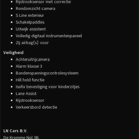
Rijstrooksensor met correctie
Rondomzicht camera
S Line exterieur
Schakelpaddles
Uitwijk assistent
Volledig digitaal instrumentenpaneel
Zij airbag(s) voor
Veiligheid
Achteruitrijcamera
Alarm klasse 3
Bandenspanningscontrolesysteem
Hill hold functie
Isofix bevestiging voor kinderzitjes
Lane Assist
Rijstrooksensor
Verkeersbord detectie
LN Cars B.V.
De Kromme Nol 3B