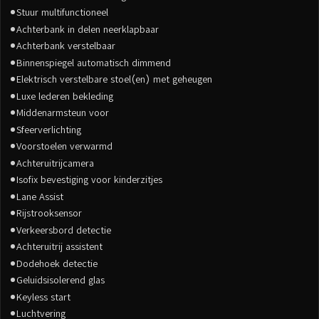
Stuur multifunctioneel
Achterbank in delen neerklapbaar
Achterbank verstelbaar
Binnenspiegel automatisch dimmend
Elektrisch verstelbare stoel(en) met geheugen
Luxe lederen bekleding
Middenarmsteun voor
Sfeerverlichting
Voorstoelen verwarmd
Achteruitrijcamera
Isofix bevestiging voor kinderzitjes
Lane Assist
Rijstrooksensor
Verkeersbord detectie
Achteruitrij assistent
Dodehoek detectie
Geluidsisolerend glas
Keyless start
Luchtvering