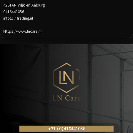
4261AN Wijk en Aalburg
0416441056
info@lntrading.nl
Https://www.lncars.nl
Posts
navigation
+31 (0)416441056