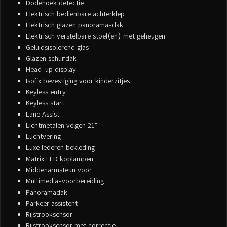
Dodehoek detectie
Elektrisch bedienbare achterklep
Elektrisch glazen panorama-dak
Elektrisch verstelbare stoel(en) met geheugen
Geluidsisolerend glas
Glazen schuifdak
Head-up display
Isofix bevestiging voor kinderzitjes
Keyless entry
Keyless start
Lane Assist
Lichtmetalen velgen 21"
Luchtvering
Luxe lederen bekleding
Matrix LED koplampen
Middenarmsteun voor
Multimedia-voorbereiding
Panoramadak
Parkeer assistent
Rijstrooksensor
Rijstrooksensor met correctie