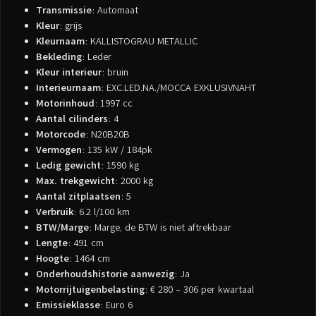
Transmissie
: Automaat
Kleur
: grijs
Kleurnaam
: KALLISTOGRAU METALLIC
Bekleding
: Leder
Kleur interieur
: bruin
Interieurnaam
: EXC.LED.NA./MOCCA EXKLUSIVNAHT
Motorinhoud
: 1997 cc
Aantal cilinders
: 4
Motorcode
: N20B20B
Vermogen
: 135 kW / 184pk
Ledig gewicht
: 1590 kg
Max. trekgewicht
: 2000 kg
Aantal zitplaatsen
: 5
Verbruik
: 6.2 l/100 km
BTW/Marge
: Marge, de BTW is niet aftrekbaar
Lengte
: 491 cm
Hoogte
: 1464 cm
Onderhoudshistorie aanwezig
: Ja
Motorrijtuigenbelasting
: € 280 - 306 per kwartaal
Emissieklasse
: Euro 6