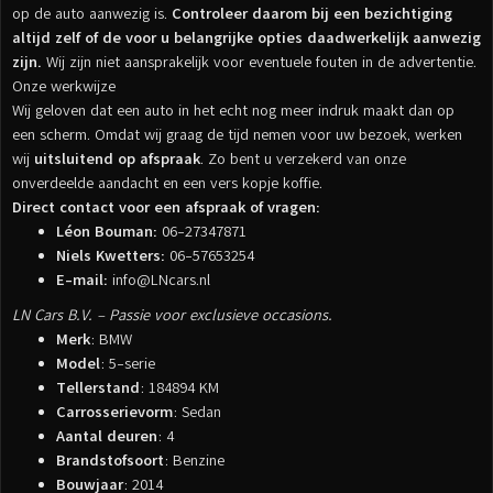
op de auto aanwezig is.
Controleer daarom bij een bezichtiging
altijd zelf of de voor u belangrijke opties daadwerkelijk aanwezig
zijn.
Wij zijn niet aansprakelijk voor eventuele fouten in de advertentie.
Onze werkwijze
Wij geloven dat een auto in het echt nog meer indruk maakt dan op
een scherm. Omdat wij graag de tijd nemen voor uw bezoek, werken
wij
uitsluitend op afspraak
. Zo bent u verzekerd van onze
onverdeelde aandacht en een vers kopje koffie.
Direct contact voor een afspraak of vragen:
Léon Bouman:
06-27347871
Niels Kwetters:
06-57653254
E-mail:
info@LNcars.nl
LN Cars B.V. – Passie voor exclusieve occasions.
Merk
: BMW
Model
: 5-serie
Tellerstand
: 184894 KM
Carrosserievorm
: Sedan
Aantal deuren
: 4
Brandstofsoort
: Benzine
Bouwjaar
: 2014