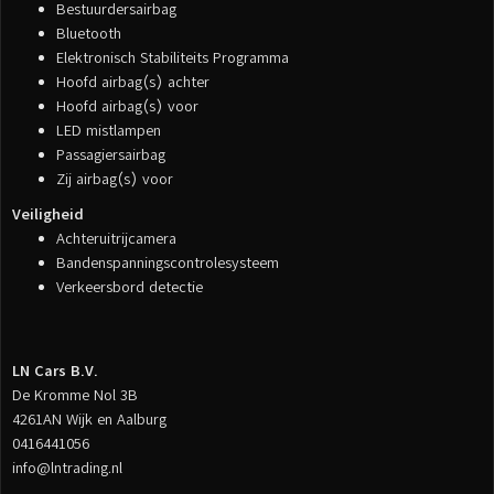
Bestuurdersairbag
Bluetooth
Elektronisch Stabiliteits Programma
Hoofd airbag(s) achter
Hoofd airbag(s) voor
LED mistlampen
Passagiersairbag
Zij airbag(s) voor
Veiligheid
Achteruitrijcamera
Bandenspanningscontrolesysteem
Verkeersbord detectie
LN Cars B.V.
De Kromme Nol 3B
4261AN Wijk en Aalburg
0416441056
info@lntrading.nl