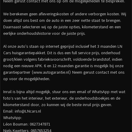
Neem gerust contact met ons op om de mogelijkheden te bespreken.
We berekenen geen afleveringskosten of andere verborgen kosten. Wij
doen altijd ons best om de auto in een zeer nette staat te brengen.
Daarnaast selecteren wij op de juiste opties, kilometerstand en een
eerlijke onderhoudshistorie voor de juiste prijs.
Al onze auto's staan op internet geprijsd inclusief het 3 maanden LN
Cars huisgarantiepakket. Dit is dus een full service prijs, onderhoud
groot/klein volgens fabrieksvoorschrift, voldoende brandstof, indien
nodig een nieuwe APK. 6 en 12 maanden garantie is mogelijk bij onze
garantiepartner (www.autogarantie.nl) Neem gerust contact met ons
op voor de mogelijkheden.
Inruil is bijna altijd mogelijk, stuur ons een email of WhatsApp met wat
foto’s van het interieur, het exterieur, de onderhoudsboekjes en de
kilometerstand door, zo kunnen wij de beste inruil prijs geven.
Email: info@LNcars.nl
WhatsApp:
Léon Bouman: 0627347871
Niels Kwetters: 0657653254