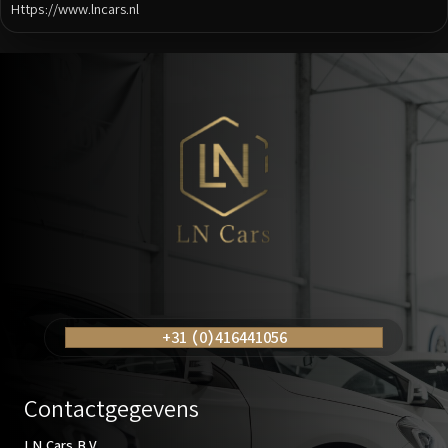
Https://www.lncars.nl
Posts
navigation
+31 (0)416441056
Contactgegevens
LN Cars B.V.