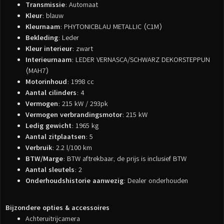
Transmissie
: Automaat
Kleur
: blauw
Kleurnaam
: PHYTONICBLAU METALLIC (C1M)
Bekleding
: Leder
Kleur interieur
: zwart
Interieurnaam
: LEDER VERNASCA/SCHWARZ DEKORSTEPPUN
(MAH7)
Motorinhoud
: 1998 cc
Aantal cilinders
: 4
Vermogen
: 215 kW / 293pk
Vermogen verbrandingsmotor
: 215 kW
Ledig gewicht
: 1965 kg
Aantal zitplaatsen
: 5
Verbruik
: 2.2 l/100 km
BTW/Marge
: BTW aftrekbaar, de prijs is inclusief BTW
Aantal sleutels
: 2
Onderhoudshistorie aanwezig
: Dealer onderhouden
Bijzondere opties & accessoires
Achteruitrijcamera