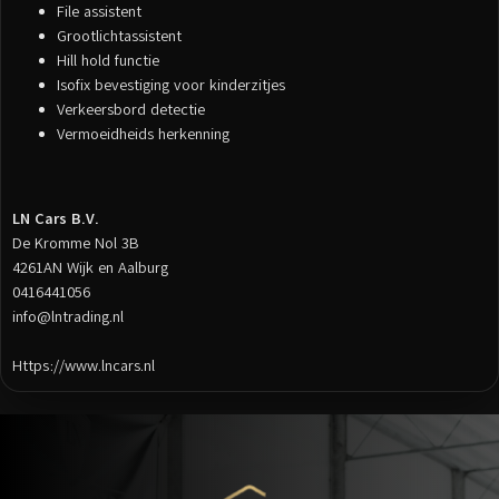
File assistent
Grootlichtassistent
Hill hold functie
Isofix bevestiging voor kinderzitjes
Verkeersbord detectie
Vermoeidheids herkenning
LN Cars B.V.
De Kromme Nol 3B
4261AN Wijk en Aalburg
0416441056
info@lntrading.nl
Https://www.lncars.nl
Posts
navigation