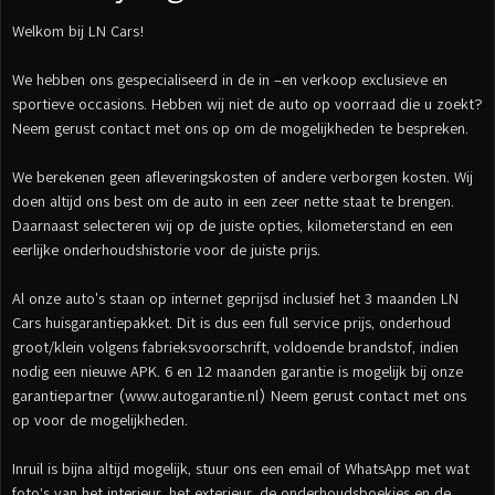
Welkom bij LN Cars!
We hebben ons gespecialiseerd in de in –en verkoop exclusieve en
sportieve occasions. Hebben wij niet de auto op voorraad die u zoekt?
Neem gerust contact met ons op om de mogelijkheden te bespreken.
We berekenen geen afleveringskosten of andere verborgen kosten. Wij
doen altijd ons best om de auto in een zeer nette staat te brengen.
Daarnaast selecteren wij op de juiste opties, kilometerstand en een
eerlijke onderhoudshistorie voor de juiste prijs.
Al onze auto's staan op internet geprijsd inclusief het 3 maanden LN
Cars huisgarantiepakket. Dit is dus een full service prijs, onderhoud
groot/klein volgens fabrieksvoorschrift, voldoende brandstof, indien
nodig een nieuwe APK. 6 en 12 maanden garantie is mogelijk bij onze
garantiepartner (www.autogarantie.nl) Neem gerust contact met ons
op voor de mogelijkheden.
Inruil is bijna altijd mogelijk, stuur ons een email of WhatsApp met wat
foto’s van het interieur, het exterieur, de onderhoudsboekjes en de