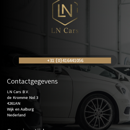
+31 (0)416441056
Contactgegevens
LN Cars B.V.
de Kromme Nol 3
4261AN
Wijk en Aalburg
Nederland