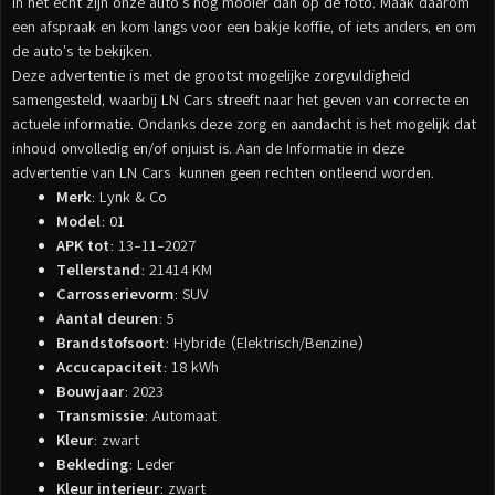
In het echt zijn onze auto's nog mooier dan op de foto. Maak daarom
een afspraak en kom langs voor een bakje koffie, of iets anders, en om
de auto's te bekijken.
Deze advertentie is met de grootst mogelijke zorgvuldigheid
samengesteld, waarbij LN Cars streeft naar het geven van correcte en
actuele informatie. Ondanks deze zorg en aandacht is het mogelijk dat
inhoud onvolledig en/of onjuist is. Aan de Informatie in deze
advertentie van LN Cars kunnen geen rechten ontleend worden.
Merk
: Lynk & Co
Model
: 01
APK tot
: 13-11-2027
Tellerstand
: 21414 KM
Carrosserievorm
: SUV
Aantal deuren
: 5
Brandstofsoort
: Hybride (Elektrisch/Benzine)
Accucapaciteit
: 18 kWh
Bouwjaar
: 2023
Transmissie
: Automaat
Kleur
: zwart
Bekleding
: Leder
Kleur interieur
: zwart