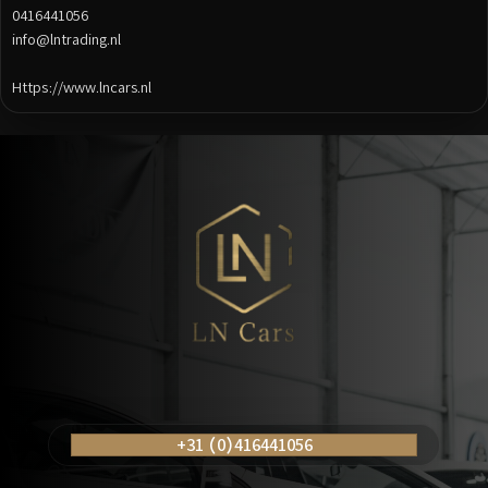
0416441056
info@lntrading.nl
Https://www.lncars.nl
Posts
navigation
+31 (0)416441056