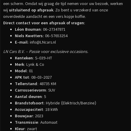
een scherm. Omdat wij graag de tijd nemen voor uw bezoek, werken
wij
uitsluitend op afspraak
. Zo bent u verzekerd van onze
onverdeelde aandacht en een vers kopje koffie.
Direct contact voor een afspraak of vragen:
Léon Bouman:
06-27347871
Niels Kwetters:
06-57653254
E-mail:
info@LNcars.nl
LN Cars B.V. – Passie voor exclusieve occasions.
Kenteken
: S-039-HT
Merk
: Lynk & Co
Model
: 01
APK tot
: 08-03-2027
Tellerstand
: 48735 KM
Carrosserievorm
: SUV
Aantal deuren
: 5
Brandstofsoort
: Hybride (Elektrisch/Benzine)
Accucapaciteit
: 18 kWh
Bouwjaar
: 2023
Transmissie
: Automaat
Kleur
: zwart