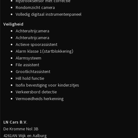
Rijstrooksensor met correctie
Rondomzicht camera
Volledig digitaal instrumentenpaneel
Veiligheid
Achteruitrijcamera
Achteruitrijcamera
Actieve spoorassistent
Alarm klasse 1(startblokkering)
Alarmsysteem
File assistent
Grootlichtassistent
Hill hold functie
Isofix bevestiging voor kinderzitjes
Verkeersbord detectie
Vermoeidheids herkenning
LN Cars B.V.
De Kromme Nol 3B
4261AN Wijk en Aalburg