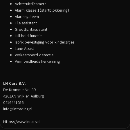
Achteruitrijcamera
Alarm klasse 1(startblokkering)
Alarmsysteem
File assistent
Grootlichtassistent
Hill hold functie
Isofix bevestiging voor kinderzitjes
Lane Assist
Verkeersbord detectie
Vermoeidheids herkenning
LN Cars B.V.
De Kromme Nol 3B
4261AN Wijk en Aalburg
0416441056
info@lntrading.nl
Https://www.lncars.nl