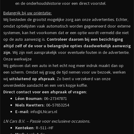
en de onderhoudshistorie voor een direct voorstel.
Belangrijk bij uw oriëntatie:
Wij besteden de grootst mogelijke zorg aan onze advertenties. Echter,
omdat optielijsten vaak automatisch worden gegenereerd door externe
systemen, kan het voorkomen dat er een optie wordt vermeld die niet
op de auto aanwezig is.
Controleer daarom bij een bezichtiging
altijd zelf of de voor u belangrijke opties daadwerkelijk aanwezig
zijn.
Wij zijn niet aansprakelijk voor eventuele fouten in de advertentie.
Onze werkwijze
Wij geloven dat een auto in het echt nog meer indruk maakt dan op
een scherm. Omdat wij graag de tijd nemen voor uw bezoek, werken
wij
uitsluitend op afspraak
. Zo bent u verzekerd van onze
onverdeelde aandacht en een vers kopje koffie.
Direct contact voor een afspraak of vragen:
Léon Bouman:
06-27347871
Niels Kwetters:
06-57653254
E-mail:
info@LNcars.nl
LN Cars B.V. – Passie voor exclusieve occasions.
Kenteken
: R-511-HF