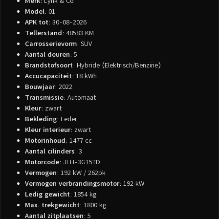
Merk
: Lynk & Co
Model
: 01
APK tot
: 30-08-2026
Tellerstand
: 48583 KM
Carrosserievorm
: SUV
Aantal deuren
: 5
Brandstofsoort
: Hybride (Elektrisch/Benzine)
Accucapaciteit
: 18 kWh
Bouwjaar
: 2022
Transmissie
: Automaat
Kleur
: zwart
Bekleding
: Leder
Kleur interieur
: zwart
Motorinhoud
: 1477 cc
Aantal cilinders
: 3
Motorcode
: JLH-3G15TD
Vermogen
: 192 kW / 262pk
Vermogen verbrandingsmotor
: 192 kW
Ledig gewicht
: 1854 kg
Max. trekgewicht
: 1800 kg
Aantal zitplaatsen
: 5