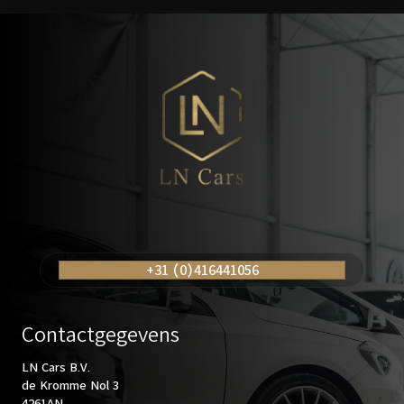
Posts
navigation
+31 (0)416441056
Contactgegevens
LN Cars B.V.
de Kromme Nol 3
4261AN