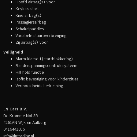
Hoofd airbag(s) voor
Keyless start
Knie airbag(s)
Passagiersairbag
Schakelpaddles
Variabele stuuroverbrenging
Zij airbag(s) voor
Veiligheid
Alarm klasse 1(startblokkering)
Bandenspanningscontrolesysteem
Hill hold functie
Isofix bevestiging voor kinderzitjes
Vermoeidheids herkenning
LN Cars B.V.
De Kromme Nol 3B
4261AN Wijk en Aalburg
0416441056
info@lntrading.nl