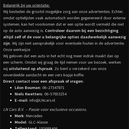
Belangrijk bij uw oriëntatie:
Wij besteden de grootst mogelijke zorg aan onze advertenties. Echter,
omdat optielijsten vaak automatisch worden gegenereerd door externe
systemen, kan het voorkomen dat er een optie wordt vermeld die niet
op de auto aanwezig is.
Controleer daarom bij een bezichtiging
altijd zelf of de voor u belangrijke opties daadwerkelijk aanwezig
zijn.
Wij zijn niet aansprakelijk voor eventuele fouten in de advertentie.
Onze werkwijze
Wij geloven dat een auto in het echt nog meer indruk maakt dan op
een scherm. Omdat wij graag de tijd nemen voor uw bezoek, werken
wij
uitsluitend op afspraak
. Zo bent u verzekerd van onze
onverdeelde aandacht en een vers kopje koffie.
Direct contact voor een afspraak of vragen:
Léon Bouman:
06-27347871
Niels Kwetters:
06-57653254
E-mail:
info@LNcars.nl
LN Cars B.V. – Passie voor exclusieve occasions.
Merk
: Mercedes
Model
: GLC-klasse
Tellerstand
: 192689 KM