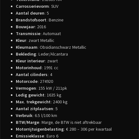
Carrosserievorm
: SUV
Aantal deuren
: 5
Brandstofsoort
: Benzine
Bouwjaar
: 2016
Transmissie
: Automaat
Kleur
: zwart Metallic
Kleurnaam
: Obsidianschwarz Metallic
Bekleding
: Leder/Alcantara
Kleur interieur
: zwart
Motorinhoud
: 1991 cc
Aantal cilinders
: 4
Motorcode
: 274920
Vermogen
: 155 kW / 211pk
Ledig gewicht
: 1635 kg
Max. trekgewicht
: 2400 kg
Aantal zitplaatsen
: 5
Verbruik
: 6.5 l/100 km
BTW/Marge
: Marge, de BTW is niet aftrekbaar
Motorrijtuigenbelasting
: € 280 - 306 per kwartaal
Emissieklasse
: Euro 6