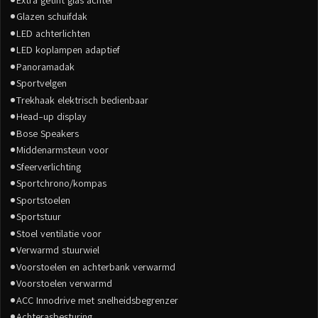
Glazen schuifdak
LED achterlichten
LED koplampen adaptief
Panoramadak
Sportvelgen
Trekhaak elektrisch bedienbaar
Head-up display
Bose Speakers
Middenarmsteun voor
Sfeerverlichting
Sportchrono/kompas
Sportstoelen
Sportstuur
Stoel ventilatie voor
Verwarmd stuurwiel
Voorstoelen en achterbank verwarmd
Voorstoelen verwarmd
ACC Innodrive met snelheidsbegrenzer
Achterasbesturing