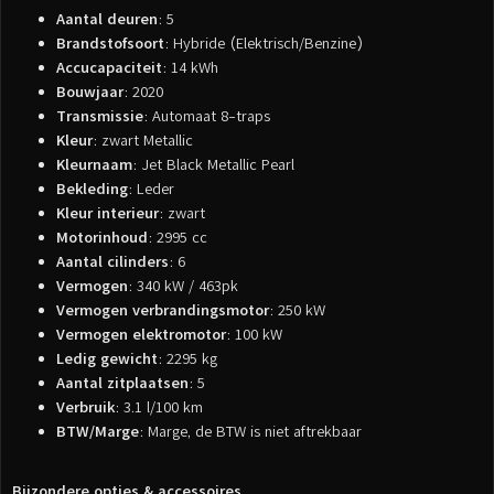
Aantal deuren
: 5
Brandstofsoort
: Hybride (Elektrisch/Benzine)
Accucapaciteit
: 14 kWh
Bouwjaar
: 2020
Transmissie
: Automaat 8-traps
Kleur
: zwart Metallic
Kleurnaam
: Jet Black Metallic Pearl
Bekleding
: Leder
Kleur interieur
: zwart
Motorinhoud
: 2995 cc
Aantal cilinders
: 6
Vermogen
: 340 kW / 463pk
Vermogen verbrandingsmotor
: 250 kW
Vermogen elektromotor
: 100 kW
Ledig gewicht
: 2295 kg
Aantal zitplaatsen
: 5
Verbruik
: 3.1 l/100 km
BTW/Marge
: Marge, de BTW is niet aftrekbaar
Bijzondere opties & accessoires