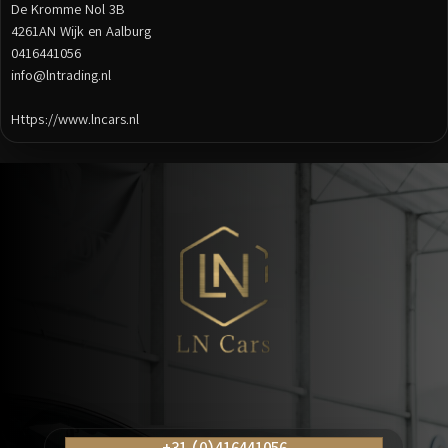
De Kromme Nol 3B
4261AN Wijk en Aalburg
0416441056
info@lntrading.nl
Https://www.lncars.nl
Posts
navigation
+31 (0)416441056