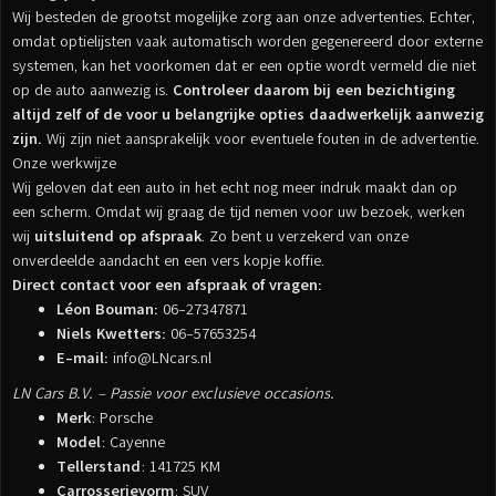
Wij besteden de grootst mogelijke zorg aan onze advertenties. Echter,
omdat optielijsten vaak automatisch worden gegenereerd door externe
systemen, kan het voorkomen dat er een optie wordt vermeld die niet
op de auto aanwezig is.
Controleer daarom bij een bezichtiging
altijd zelf of de voor u belangrijke opties daadwerkelijk aanwezig
zijn.
Wij zijn niet aansprakelijk voor eventuele fouten in de advertentie.
Onze werkwijze
Wij geloven dat een auto in het echt nog meer indruk maakt dan op
een scherm. Omdat wij graag de tijd nemen voor uw bezoek, werken
wij
uitsluitend op afspraak
. Zo bent u verzekerd van onze
onverdeelde aandacht en een vers kopje koffie.
Direct contact voor een afspraak of vragen:
Léon Bouman:
06-27347871
Niels Kwetters:
06-57653254
E-mail:
info@LNcars.nl
LN Cars B.V. – Passie voor exclusieve occasions.
Merk
: Porsche
Model
: Cayenne
Tellerstand
: 141725 KM
Carrosserievorm
: SUV